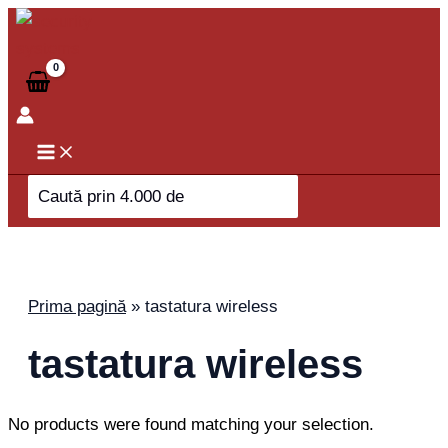
Skip
to
content
Search
for:
Prima pagină
»
tastatura wireless
tastatura wireless
No products were found matching your selection.