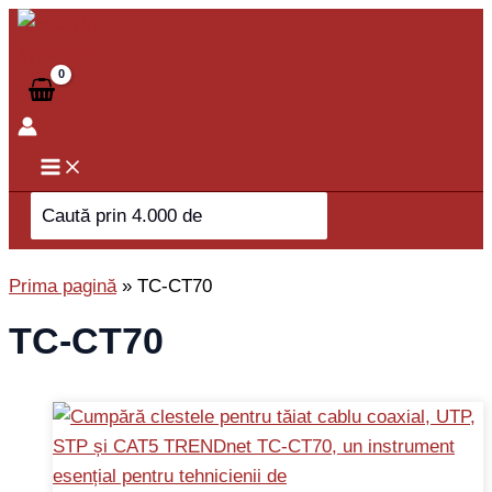
Skip
to
content
Search
for:
Prima pagină
»
TC-CT70
TC-CT70