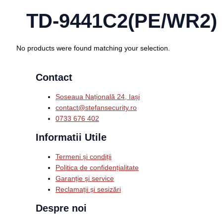
TD-9441C2(PE/WR2)
No products were found matching your selection.
Contact
Șoseaua Națională 24, Iași
contact@stefansecurity.ro
0733 676 402
Informatii Utile
Termeni și condiții
Politica de confidențialitate
Garanție și service
Reclamații și sesizări
Despre noi