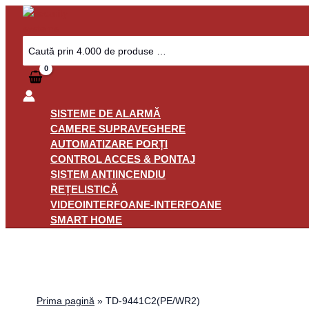
Skip
to
content
Search
for:
SISTEME DE ALARMĂ
CAMERE SUPRAVEGHERE
AUTOMATIZARE PORȚI
CONTROL ACCES & PONTAJ
SISTEM ANTIINCENDIU
REȚELISTICĂ
VIDEOINTERFOANE-INTERFOANE
SMART HOME
Prima pagină
»
TD-9441C2(PE/WR2)