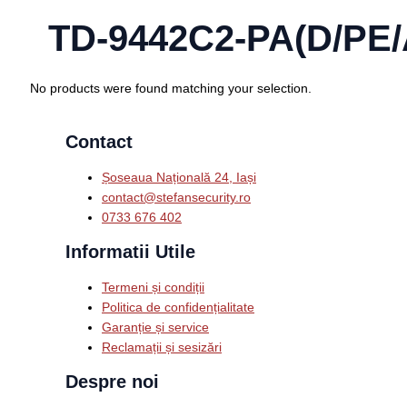
TD-9442C2-PA(D/PE
No products were found matching your selection.
Contact
Șoseaua Națională 24, Iași
contact@stefansecurity.ro
0733 676 402
Informatii Utile
Termeni și condiții
Politica de confidențialitate
Garanție și service
Reclamații și sesizări
Despre noi