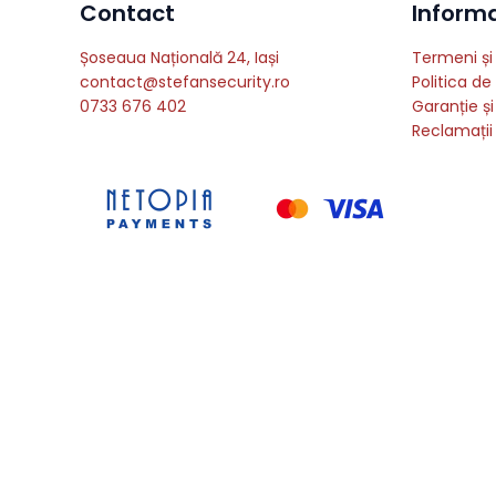
Contact
Informat
Șoseaua Națională 24, Iași
Termeni și 
contact@stefansecurity.ro
Politica de
0733 676 402
Garanție și
Reclamații 