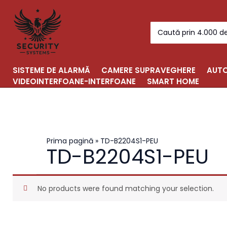
Skip
to
Search
content
for:
SISTEME DE ALARMĂ
CAMERE SUPRAVEGHERE
AUTO
VIDEOINTERFOANE-INTERFOANE
SMART HOME
Prima pagină
»
TD-B2204S1-PEU
TD-B2204S1-PEU
No products were found matching your selection.