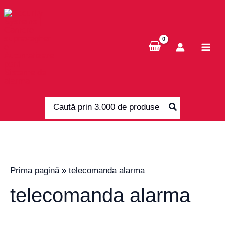
Skip
to
content
Search
for:
Prima pagină
»
telecomanda alarma
telecomanda alarma