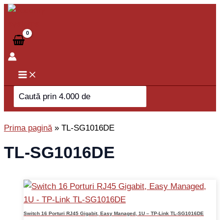
Skip
to
content
Search
for:
Prima pagină
»
TL-SG1016DE
TL-SG1016DE
Switch 16 Porturi RJ45 Gigabit, Easy Managed, 1U – TP-Link TL-SG1016DE