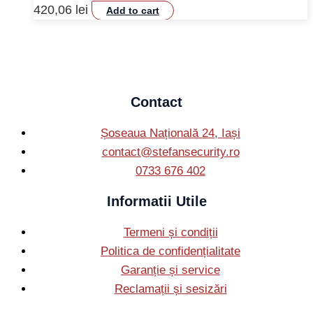
420,06
lei
Add to cart
Contact
Șoseaua Națională 24, Iași
contact@stefansecurity.ro
0733 676 402
Informatii Utile
Termeni și condiții
Politica de confidențialitate
Garanție și service
Reclamații și sesizări