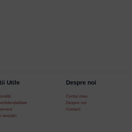
Username or Email Address
Password
ii Utile
Despre noi
Remember Me
ondiții
Contul meu
Lost your password?
onfidențialitate
Despre noi
service
Contact
i sesizări