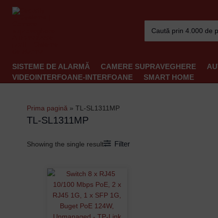
Skip
to
Search
content
for:
SISTEME DE ALARMĂ
CAMERE SUPRAVEGHERE
AU
VIDEOINTERFOANE-INTERFOANE
SMART HOME
Prima pagină
»
TL-SL1311MP
TL-SL1311MP
Filter
Showing the single result