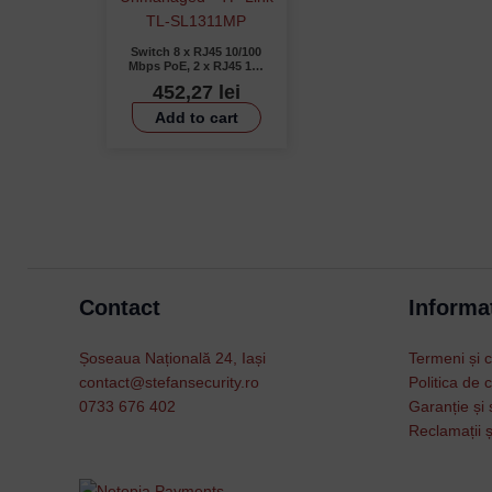
Switch 8 x RJ45 10/100
Mbps PoE, 2 x RJ45 1G,
1 x SFP 1G, Buget PoE
452,27
lei
124W, Unmanaged – TP-
Link TL-SL1311MP
Add to cart
Contact
Informat
Șoseaua Națională 24, Iași
Termeni și c
contact@stefansecurity.ro
Politica de c
0733 676 402
Garanție și 
Reclamații ș