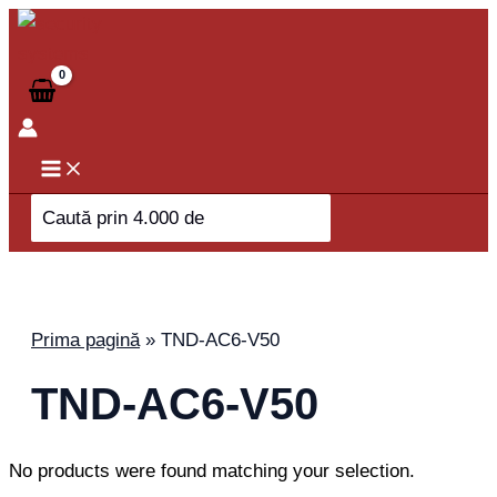
Skip
to
content
Search
for:
Prima pagină
»
TND-AC6-V50
TND-AC6-V50
No products were found matching your selection.