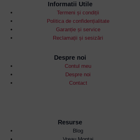
Informatii Utile
Termeni și condiții
Username or Email Address
Politica de confidențialitate
Garanție și service
Reclamații și sesizări
Password
Despre noi
Remember Me
Contul meu
Despre noi
Contact
Lost your password?
Resurse
Blog
Vreau Montaj