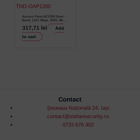
Access Point AC1300 Dual-
Band, 1167 Mbps, IP65, Wi-Fi
5 – TENDA TND-OAP1200
317,71
lei
Add
to cart
Contact
Șoseaua Națională 24, Iași
contact@stefansecurity.ro
0733 676 402