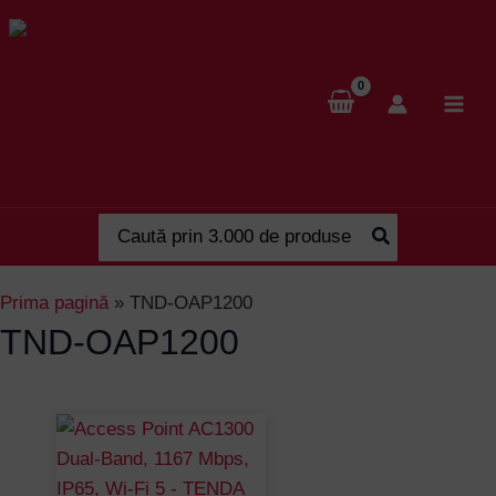
Skip
to
content
Search
for:
Prima pagină
»
TND-OAP1200
TND-OAP1200