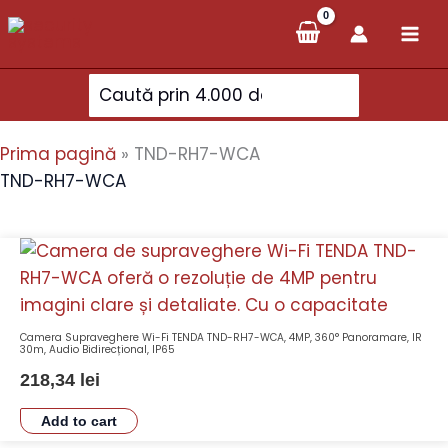
Skip
to
content
Search
for:
Prima pagină
»
TND-RH7-WCA
TND-RH7-WCA
Camera Supraveghere Wi-Fi TENDA TND-RH7-WCA, 4MP, 360° Panoramare, IR
30m, Audio Bidirecțional, IP65
218,34
lei
Add to cart