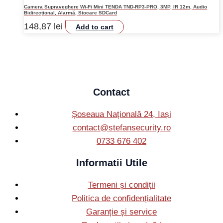
Camera Supraveghere Wi-Fi Mini TENDA TND-RP3-PRO, 3MP, IR 12m, Audio
Bidirecțional, Alarmă, Stocare SDCard
148,87
lei
Add to cart
Contact
Șoseaua Națională 24, Iași
contact@stefansecurity.ro
0733 676 402
Informatii Utile
Termeni și condiții
Politica de confidențialitate
Garanție și service