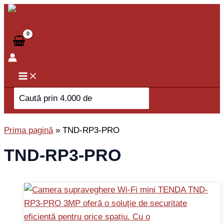
Skip
to
content
Search
for:
Prima pagină
»
TND-RP3-PRO
TND-RP3-PRO