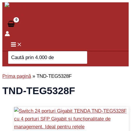
Skip
to
content
Search
for:
Prima pagină
»
TND-TEG5328F
TND-TEG5328F