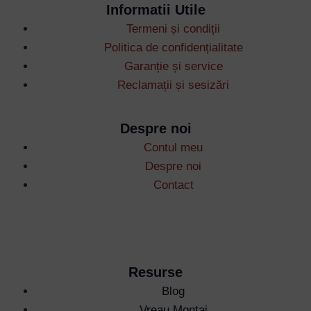
Informatii Utile
Termeni și condiții
Politica de confidențialitate
Garanție și service
Reclamații și sesizări
Username or Email Address
Despre noi
Password
Contul meu
Despre noi
Contact
Remember Me
Lost your password?
Resurse
Blog
Vreau Montaj