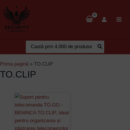
Skip
to
content
Search
for:
Prima pagină
»
TO.CLIP
TO.CLIP