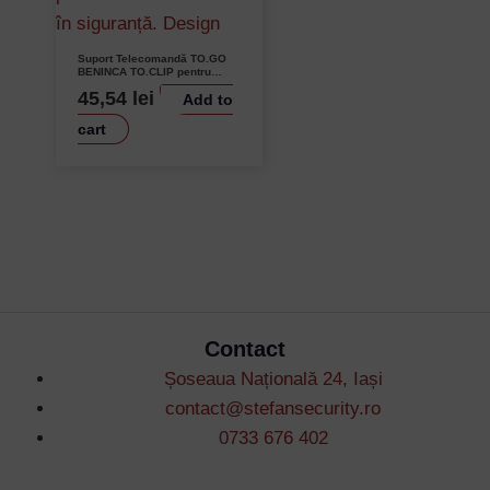
Suport Telecomandă TO.GO
BENINCA TO.CLIP pentru
Parasolar Mașină
45,54
lei
Add to
cart
Contact
Șoseaua Națională 24, Iași
contact@stefansecurity.ro
0733 676 402