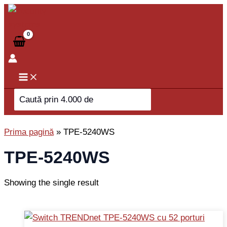
Skip
to
content
Search
for:
Prima pagină
»
TPE-5240WS
TPE-5240WS
Showing the single result