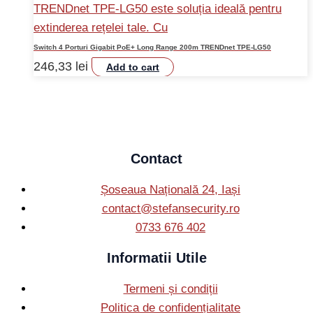
Switch 4 Porturi Gigabit PoE+ Long Range 200m TRENDnet TPE-LG50
246,33
lei
Add to cart
Contact
Șoseaua Națională 24, Iași
contact@stefansecurity.ro
0733 676 402
Informatii Utile
Termeni și condiții
Politica de confidențialitate