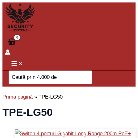
Skip
to
content
Search
for:
Prima pagină
»
TPE-LG50
TPE-LG50