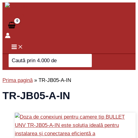
Skip
to
content
Search
for:
Prima pagină
»
TR-JB05-A-IN
TR-JB05-A-IN