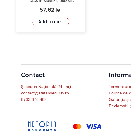
SE45-IN Aluminiu Durabil
Capacitate 10Kg
57,62
lei
Add to cart
Contact
Informa
Șoseaua Națională 24, Iași
Termeni și c
contact@stefansecurity.ro
Politica de c
0733 676 402
Garanție și 
Reclamații ș