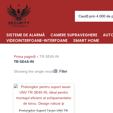
Skip
to
Search
content
for:
SISTEME DE ALARMĂ
CAMERE SUPRAVEGHERE
AUTO
VIDEOINTERFOANE-INTERFOANE
SMART HOME
Prima pagină
»
TR-SE45-IN
TR-SE45-IN
Filter
Showing the single result
Prelungitor Suport Tavan UNV TR-