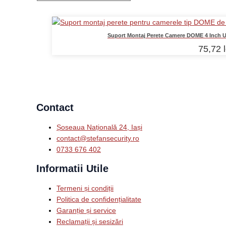
Suport Montaj Perete Camere DOME 4 Inch U
75,72
Contact
Șoseaua Națională 24, Iași
contact@stefansecurity.ro
0733 676 402
Informatii Utile
Termeni și condiții
Politica de confidențialitate
Garanție și service
Reclamații și sesizări