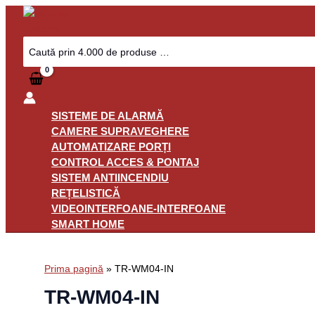
Skip
to
content
Search
for:
SISTEME DE ALARMĂ
CAMERE SUPRAVEGHERE
AUTOMATIZARE PORȚI
CONTROL ACCES & PONTAJ
SISTEM ANTIINCENDIU
REȚELISTICĂ
VIDEOINTERFOANE-INTERFOANE
SMART HOME
Prima pagină
»
TR-WM04-IN
TR-WM04-IN