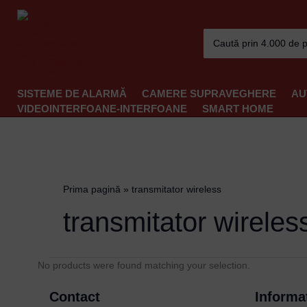
Skip
to
Search
content
for:
SISTEME DE ALARMĂ
CAMERE SUPRAVEGHERE
AU
VIDEOINTERFOANE-INTERFOANE
SMART HOME
Prima pagină
»
transmitator wireless
transmitator wireles
No products were found matching your selection.
Contact
Informat