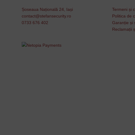
Șoseaua Națională 24, Iași
Termeni și c
contact@stefansecurity.ro
Politica de c
0733 676 402
Garanție și 
Reclamații ș