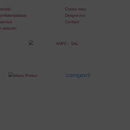
ondiții
Contul meu
onfidențialitate
Despre noi
service
Contact
i sesizări
Username or Email Address
Password
Remember Me
Lost your password?