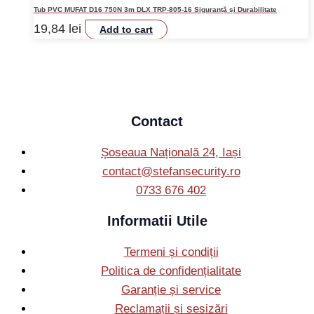
Tub PVC MUFAT D16 750N 3m DLX TRP-805-16 Siguranță și Durabilitate
19,84
lei
Add to cart
Contact
Șoseaua Națională 24, Iași
contact@stefansecurity.ro
0733 676 402
Informatii Utile
Termeni și condiții
Politica de confidențialitate
Garanție și service
Reclamații și sesizări