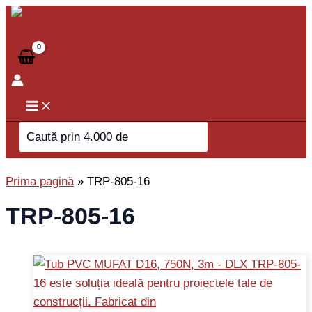
Skip
to
content
Search
for:
Prima pagină
»
TRP-805-16
TRP-805-16