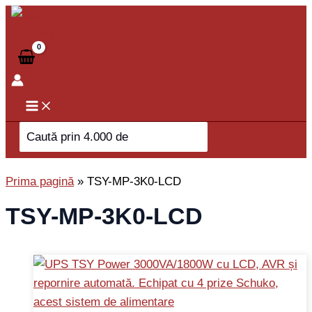
Skip
to
content
Search
for:
Prima pagină
»
TSY-MP-3K0-LCD
TSY-MP-3K0-LCD