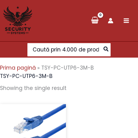
Skip
to
content
Search
for:
Prima pagină
»
TSY-PC-UTP6-3M-B
TSY-PC-UTP6-3M-B
Showing the single result