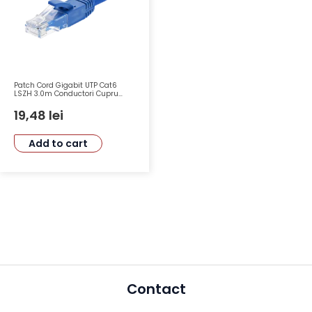
Patch Cord Gigabit UTP Cat6
LSZH 3.0m Conductori Cupru
26AWG ASYTECH TSY-PC-UTP6-
3M-B
19,48
lei
Add to cart
Contact