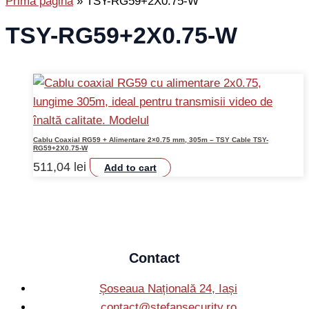
Prima pagină
»
TSY-RG59+2X0.75-W
TSY-RG59+2X0.75-W
Cablu Coaxial RG59 + Alimentare 2×0.75 mm, 305m – TSY Cable TSY-
RG59+2X0.75-W
511,04
lei
Add to cart
Contact
Șoseaua Națională 24, Iași
contact@stefansecurity.ro