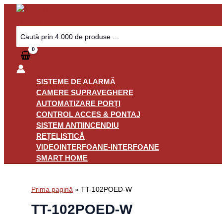
Skip
to
content
Search
for:
SISTEME DE ALARMĂ
CAMERE SUPRAVEGHERE
AUTOMATIZARE PORȚI
CONTROL ACCES & PONTAJ
SISTEM ANTIINCENDIU
REȚELISTICĂ
VIDEOINTERFOANE-INTERFOANE
SMART HOME
Prima pagină
»
TT-102POED-W
TT-102POED-W