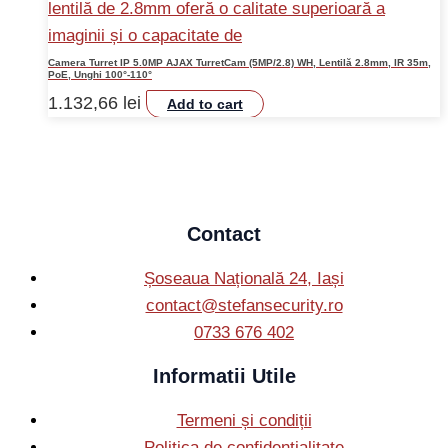
Camera Turret IP 5.0MP AJAX TurretCam (5MP/2.8) WH, Lentilă 2.8mm, IR 35m,
PoE, Unghi 100°-110°
1.132,66
lei
Add to cart
Contact
Șoseaua Națională 24, Iași
contact@stefansecurity.ro
0733 676 402
Informatii Utile
Termeni și condiții
Politica de confidențialitate