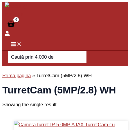
Skip
to
content
Search
for:
Prima pagină
»
TurretCam (5MP/2.8) WH
TurretCam (5MP/2.8) WH
Showing the single result