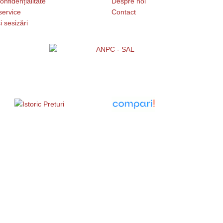
onfidențialitate
Despre noi
service
Contact
i sesizări