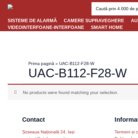
Skip
Search
for:
to
content
SISTEME DE ALARMĂ
CAMERE SUPRAVEGHERE
AU
VIDEOINTERFOANE-INTERFOANE
SMART HOME
Prima pagină
»
UAC-B112-F28-W
UAC-B112-F28-W
No products were found matching your selection.
Contact
Informat
Șoseaua Națională 24, Iași
Termeni și c