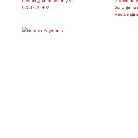
contact@stefansecurity.ro
Politica de c
0733 676 402
Garanție și 
Reclamații ș