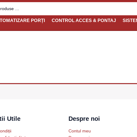
TOMATIZARE PORȚI
CONTROL ACCES & PONTAJ
SISTE
ii Utile
Despre noi
ondiții
Contul meu