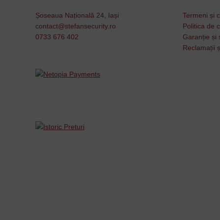
Șoseaua Națională 24, Iași
Termeni și c
contact@stefansecurity.ro
Politica de c
0733 676 402
Garanție și 
Reclamații ș