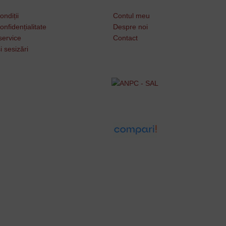
ondiții
Contul meu
onfidențialitate
Despre noi
service
Contact
i sesizări
Username or Email Address
Password
Remember Me
Lost your password?