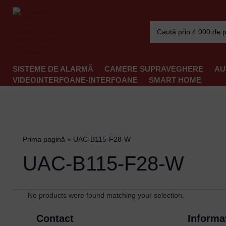
Skip
to
Search
content
for:
SISTEME DE ALARMĂ
CAMERE SUPRAVEGHERE
AU
VIDEOINTERFOANE-INTERFOANE
SMART HOME
Prima pagină
»
UAC-B115-F28-W
UAC-B115-F28-W
No products were found matching your selection.
Contact
Informat