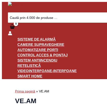
Skip
to
content
Search
for:
SISTEME DE ALARMĂ
CAMERE SUPRAVEGHERE
AUTOMATIZARE PORȚI
CONTROL ACCES & PONTAJ
SISTEM ANTIINCENDIU
REȚELISTICĂ
VIDEOINTERFOANE-INTERFOANE
SMART HOME
Prima pagină
»
VE.AM
VE.AM