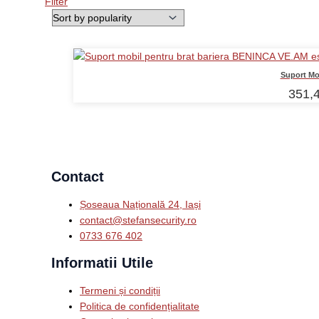
Filter
Suport Mo
351,
Contact
Șoseaua Națională 24, Iași
contact@stefansecurity.ro
0733 676 402
Informatii Utile
Termeni și condiții
Politica de confidențialitate