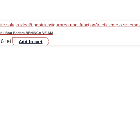
bil Brat Bariera BENINCA VE.AM
46
lei
Add to cart