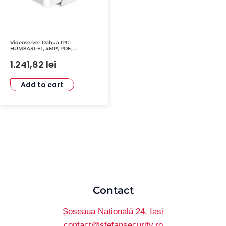
Videoserver Dahua IPC-
HUM8431-E1, 4MP, POE,
Supraveghere Audio, Integrare
Echipamente Securitate
1.241,82
lei
Add to cart
Contact
Șoseaua Națională 24, Iași
contact@stefansecurity.ro