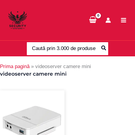
Skip
to
content
Search
for:
Prima pagină
»
videoserver camere mini
videoserver camere mini