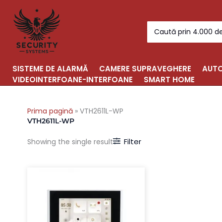
Skip
to
Search
content
for:
SISTEME DE ALARMĂ
CAMERE SUPRAVEGHERE
AUTO
VIDEOINTERFOANE-INTERFOANE
SMART HOME
Prima pagină
»
VTH2611L-WP
VTH2611L-WP
Filter
Showing the single result