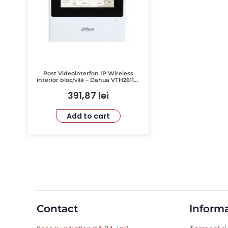
Post Videointerfon IP Wireless
interior bloc/vilă – Dahua VTH2611L-
WP
391,87
lei
Add to cart
Contact
Informa