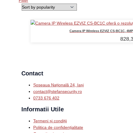
Filter
Camera IP Wireless EZVIZ CS-BC1C, 4MP,
828,
Contact
Șoseaua Națională 24, Iași
contact@stefansecurity.ro
0733 676 402
Informatii Utile
Termeni și condiții
Politica de confidențialitate