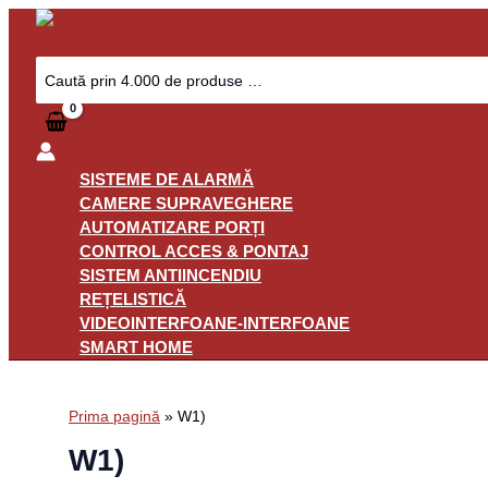
Skip
to
content
Search
for:
SISTEME DE ALARMĂ
CAMERE SUPRAVEGHERE
AUTOMATIZARE PORȚI
CONTROL ACCES & PONTAJ
SISTEM ANTIINCENDIU
REȚELISTICĂ
VIDEOINTERFOANE-INTERFOANE
SMART HOME
Prima pagină
»
W1)
W1)