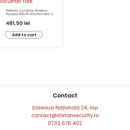
Detector Inundatie Wireless
Paradox WD1 RF 433/868 MHz 30
m Comunicare Bidirectionala
IP67
481,50
lei
Add to cart
Contact
Șoseaua Națională 24, Iași
contact@stefansecurity.ro
0733 676 402