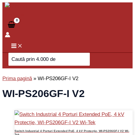
Skip
to
content
Search
for:
Prima pagină
»
WI-PS206GF-I V2
WI-PS206GF-I V2
Switch Industrial 4 Porturi Extended PoE, 4 kV Protecție, WI-PS206GF-I V2 Wi-
Tek