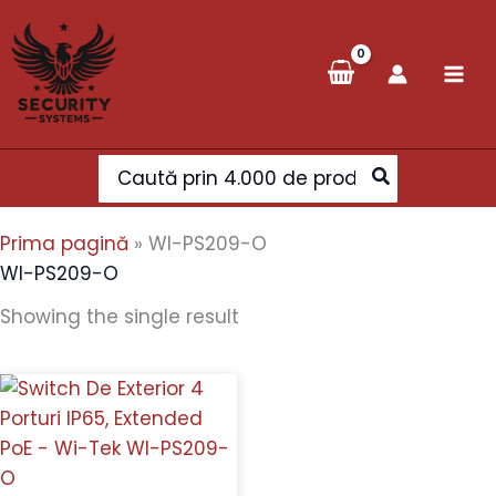
Skip
to
content
Search
for:
Prima pagină
»
WI-PS209-O
WI-PS209-O
Showing the single result