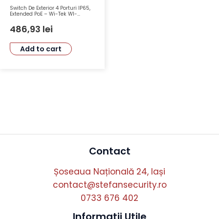
Switch De Exterior 4 Porturi IP65,
Extended PoE – Wi-Tek WI-
PS209-O
486,93
lei
Add to cart
Contact
Șoseaua Națională 24, Iași
contact@stefansecurity.ro
0733 676 402
Informatii Utile