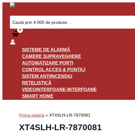
Skip
to
content
Search
for:
SISTEME DE ALARMĂ
CAMERE SUPRAVEGHERE
AUTOMATIZARE PORȚI
CONTROL ACCES & PONTAJ
SISTEM ANTIINCENDIU
REȚELISTICĂ
VIDEOINTERFOANE-INTERFOANE
SMART HOME
Prima pagină
»
XT4SLH-LR-7870081
XT4SLH-LR-7870081