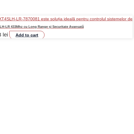
H-LR 433Mhz cu Long Range și Securitate Avansată
3
lei
Add to cart