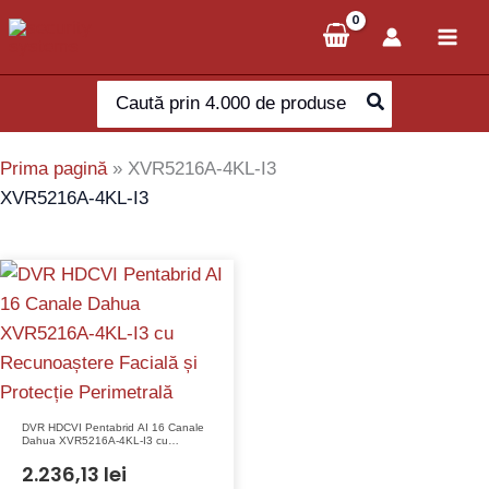
Skip
to
content
Search
for:
Prima pagină
»
XVR5216A-4KL-I3
XVR5216A-4KL-I3
DVR HDCVI Pentabrid AI 16 Canale
Dahua XVR5216A-4KL-I3 cu
Recunoaștere Facială și Protecție
Perimetrală
2.236,13
lei