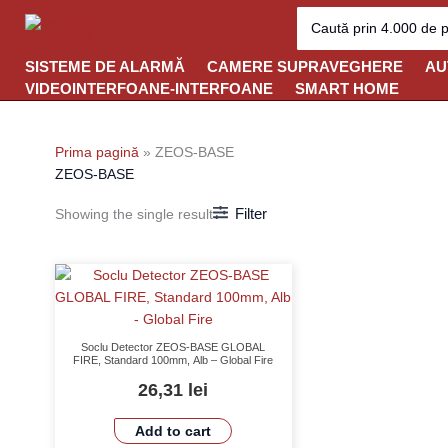
Skip
Search
for:
to
content
SISTEME DE ALARMĂ
CAMERE SUPRAVEGHERE
AU
VIDEOINTERFOANE-INTERFOANE
SMART HOME
Prima pagină
»
ZEOS-BASE
ZEOS-BASE
Filter
Showing the single result
Soclu Detector ZEOS-BASE GLOBAL
FIRE, Standard 100mm, Alb – Global Fire
26,31
lei
Add to cart