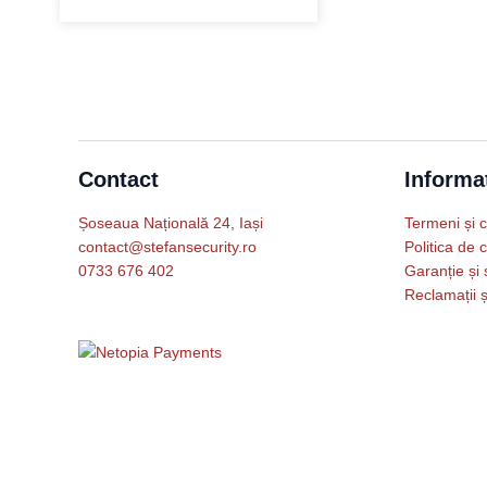
Contact
Informat
Șoseaua Națională 24, Iași
Termeni și c
contact@stefansecurity.ro
Politica de c
0733 676 402
Garanție și 
Reclamații ș