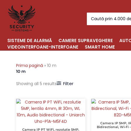
Sorted
Skip
by
to
popularity
Search
content
for:
SISTEME DE ALARMĂ
CAMERE SUPRAVEGHERE
AUTO
VIDEOINTERFOANE-INTERFOANE
SMART HOME
Prima pagină
»
10 m
10 m
Filter
Showing all 5 results
Camera IP 5MP, I
Bidirectional, Wi-Fi
Camera IP PT WiFi, rezolutie 5MP,
B2D-M5