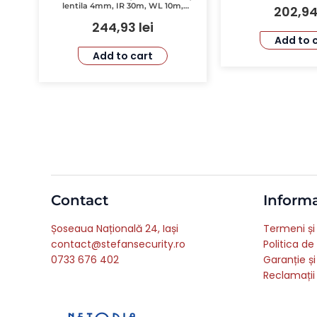
lentila 4mm, IR 30m, WL 10m,
202,9
Audio bidirectional – Uniarch Uho-
244,93
lei
P1A-M5F4D
Add to 
Add to cart
Contact
Informa
Șoseaua Națională 24, Iași
Termeni și 
contact@stefansecurity.ro
Politica de
0733 676 402
Garanție și
Reclamații 