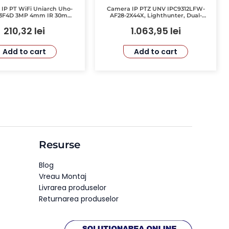
IP PT WiFi Uniarch Uho-
Camera IP PTZ UNV IPC9312LFW-
3F4D 3MP 4mm IR 30m
AF28-2X44X, Lighthunter, Dual-
io Bidirectional IP66
Lens, 2x2MP, IR 50M, 345°
210,32
lei
1.063,95
lei
Add to cart
Add to cart
Resurse
Blog
Vreau Montaj
Livrarea produselor
Returnarea produselor