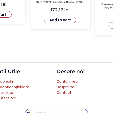
B2D-M3F3D Lentilă 2.8mm IR 20m
4
lei
Camera 
Audio Bidirecțional
P1A-M
172,17
lei
Aud
cart
Add to cart
tii Utile
Despre noi
condiții
Contul meu
 confidențialitate
Despre noi
 service
Contact
și sesizări