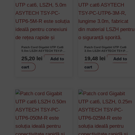
Patch Cord Gigabit UTP Cat6
Patch Cord Gigabit UTP Cat6
5.0m LSZH ASYTECH TSY-PC-
3.0m LSZH ASYTECH TSY-PC-
UTP6-5M-R Performanță
UTP6-3M-R Conectori Auriti
25,20
lei
19,48
lei
Add to
Add to
Gigabit Conectori Auriti
Culoare Rosie
Izolație Low Smoke Zero
Halogen
cart
cart