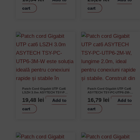
cart
cart
Patch Cord Gigabit UTP Cat6
Patch Cord Gigabit UTP Cat6
LSZH 3.0m ASYTECH TSY-PC-
ASYTECH TSY-PC-UTP6-2M-W
UTP6-3M-W Performanță
2.0m Performanță Ridicată
19,48
lei
16,79
lei
Add to
Add to
Ridicată Contacte Aurite
Contacte Aurite LSZH
Conductor Cupru 26AWG
cart
cart