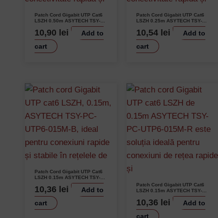
Patch Cord Gigabit UTP Cat6
Patch Cord Gigabit UTP Cat6
LSZH 0.50m ASYTECH TSY-
LSZH 0.25m ASYTECH TSY-
PC-UTP6-050M-R Performanță
PC-UTP6-025M-R Performanță
10,90
lei
10,54
lei
Add to
Add to
Rapidă
1 Gbps
cart
cart
Username or Email Address
Patch Cord Gigabit UTP Cat6
LSZH 0.15m ASYTECH TSY-
PC-UTP6-015M-B Performanță
Patch Cord Gigabit UTP Cat6
10,36
lei
Add to
Superioară
LSZH 0.15m ASYTECH TSY-
PC-UTP6-015M-R Performanță
10,36
lei
cart
Add to
Superioară Conectori RJ45
Password
cart