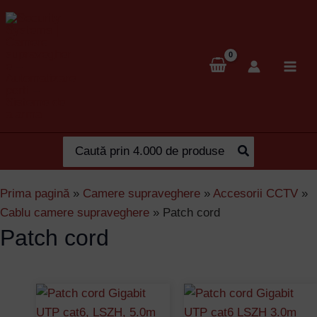
Skip
to
content
Search
for:
Prima pagină
»
Camere supraveghere
»
Accesorii CCTV
»
Cablu camere supraveghere
»
Patch cord
Patch cord