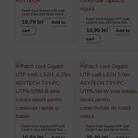
Patch Cord Gigabit UTP Cat6
LSZH 2.0m ASYTECH TSY-PC-
UTP6-2M-B Cupru 26AWG
Patch Cord Gigabit UTP Cat6
16,79
lei
Add to
Contacts Aurite
LSZH 0.50m ASYTECH TSY-
PC-UTP6-050M-B Conductori
10,90
lei
cart
Add to
Cupru 26AWG
cart
Patch Cord Gigabit UTP Cat6
Patch Cord Gigabit UTP Cat6
LSZH 0.25m ASYTECH TSY-
LSZH 5.0m ASYTECH TSY-PC-
PC-UTP6-025M-B Cupru
UTP6-5M-W Performanță
10,54
lei
25,20
lei
Add to
Add to
26AWG Aurit
Superioară Cupru Aurit