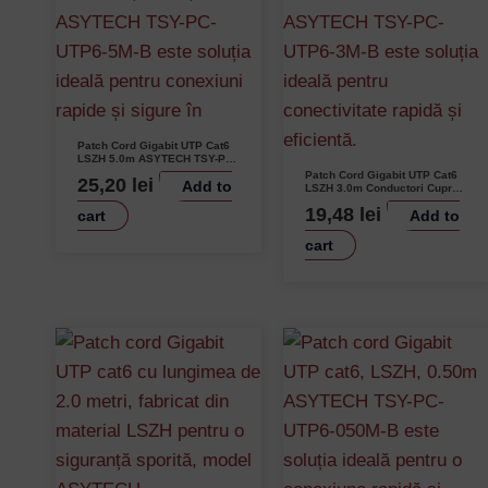
Patch Cord Gigabit UTP Cat6
LSZH 5.0m ASYTECH TSY-PC-
UTP6-5M-B Conectori Auriti
Patch Cord Gigabit UTP Cat6
25,20
lei
Add to
LSZH 3.0m Conductori Cupru
26AWG ASYTECH TSY-PC-
19,48
lei
cart
Add to
UTP6-3M-B
cart