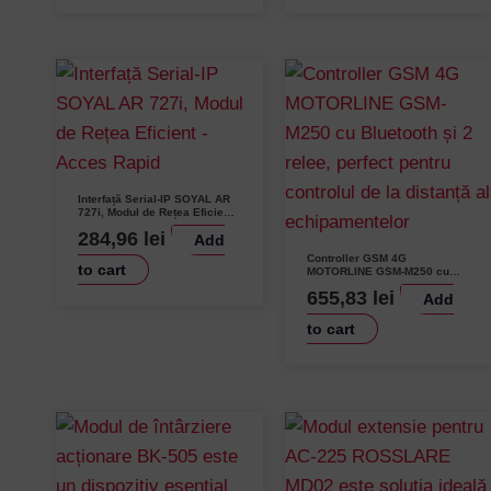
Interfață Serial-IP SOYAL AR
727i, Modul de Rețea Eficient
– Acces Rapid
284,96
lei
Add
Controller GSM 4G
to cart
MOTORLINE GSM-M250 cu
Bluetooth, 2 Relee și Card
655,83
lei
Add
SIM Inclus
to cart