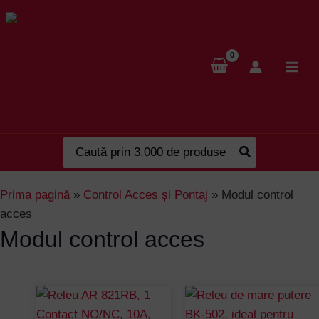
Skip
to
content
Search
for:
Prima pagină
»
Control Acces și Pontaj
»
Modul control
acces
Modul control acces