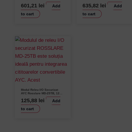
011
Comunicare Echipamente
601,21
lei
635,82
lei
Add
Add
Serial
to cart
to cart
Password
Remember Me
Lost your password?
Modul Releu I/O Securizat
AYC Rosslare MD-25TB, 12
VDC, 2A, Releu SPDT,
125,88
lei
Add
Utilizare Interior
to cart