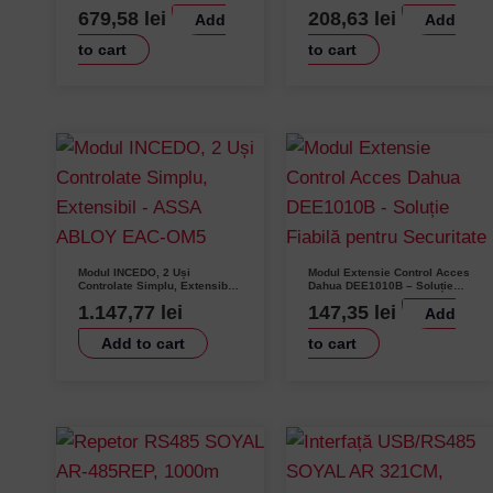
și suport Wiegand – BLE
până la 8 dispozitive – INOut
679,58
lei
208,63
lei
Add
Add
Locking BLE Standard2
IN-WF-GW
to cart
to cart
Modul INCEDO, 2 Uși
Modul Extensie Control Acces
Controlate Simplu, Extensibil
Dahua DEE1010B – Soluție
– ASSA ABLOY EAC-OM5
Fiabilă pentru Securitate
1.147,77
lei
147,35
lei
Add
Add to cart
to cart