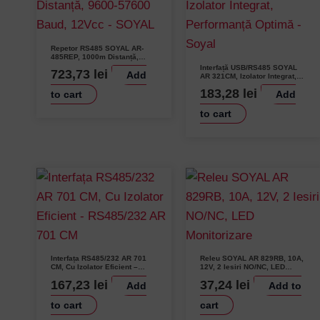
Repetor RS485 SOYAL AR-
485REP, 1000m Distanță,
9600-57600 Baud, 12Vcc –
Interfață USB/RS485 SOYAL
723,73
lei
Add
SOYAL
AR 321CM, Izolator Integrat,
Performanță Optimă – Soyal
183,28
lei
to cart
Add
to cart
Interfața RS485/232 AR 701
Releu SOYAL AR 829RB, 10A,
CM, Cu Izolator Eficient –
12V, 2 Iesiri NO/NC, LED
RS485/232 AR 701 CM
Monitorizare
167,23
lei
37,24
lei
Add
Add to
to cart
cart