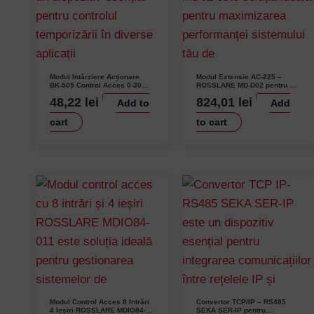
Modul Intârziere Acționare
Modul Extensie AC-225 –
BK-505 Control Acces 0-30
ROSSLARE MD-D02 pentru 1
Secunde DC12V 40mA
Ușă Bidirecțională sau 2 Uși
48,22
lei
824,01
lei
Add to
Add
Dimensiuni 55 x 40.2 x 19
Unidirecționale
mm
cart
to cart
Modul Control Acces 8 Intrări
Convertor TCP/IP – RS485
Username or Email Address
4 Ieșiri ROSSLARE MDIO84-
SEKA SER-IP pentru