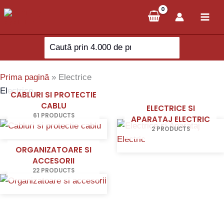
Skip
to
content
Search
for:
Prima pagină
»
Electrice
Electrice
CABLURI SI PROTECTIE
CABLU
ELECTRICE SI
61 PRODUCTS
APARATAJ ELECTRIC
2 PRODUCTS
ORGANIZATOARE SI
ACCESORII
22 PRODUCTS