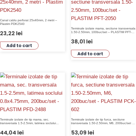
Canal cablu perforat 25x40mm, 2 metri –
Plastim PDK2540
Terminale izolate mama, sectiune transversala
23,22
lei
1.50-2.50mm, 100buc/set – PLASTIM PFT-
2050
38,01
lei
Add to cart
Add to cart
Terminale izolate de tip mama, sec.
Terminale izolate de tip furca, sectiune
transversala 1.5-2.5mm, latimea soclului
transversala 1.50-2.50mm, M6, 200buc/set –
0.8×4.75mm, 200buc/set – PLASTIM PFD-
PLASTIM PCK-602
2488
44,04
lei
53,09
lei