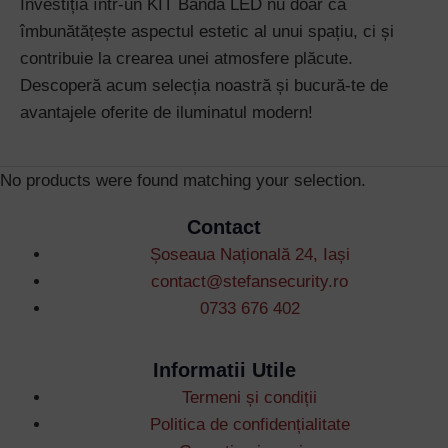
Investiția într-un KIT Banda LED nu doar că
îmbunătățește aspectul estetic al unui spațiu, ci și
Username or Email Address
contribuie la crearea unei atmosfere plăcute.
Descoperă acum selecția noastră și bucură-te de
avantajele oferite de iluminatul modern!
Password
No products were found matching your selection.
Remember Me
Contact
Șoseaua Națională 24, Iași
Lost your password?
contact@stefansecurity.ro
0733 676 402
Informatii Utile
Termeni și condiții
Politica de confidențialitate