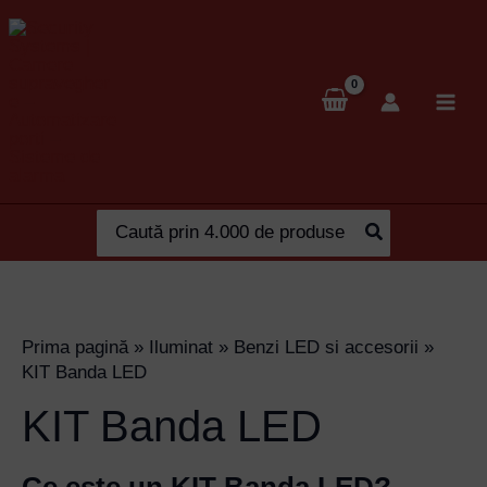
Skip
to
content
Search
for:
Prima pagină
»
Iluminat
»
Benzi LED si accesorii
»
KIT Banda LED
KIT Banda LED