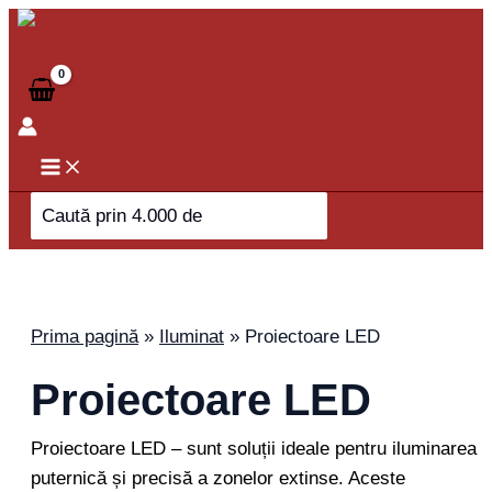
Skip
to
content
Search
for:
Prima pagină
»
Iluminat
»
Proiectoare LED
Proiectoare LED
Proiectoare LED – sunt soluții ideale pentru iluminarea
puternică și precisă a zonelor extinse. Aceste