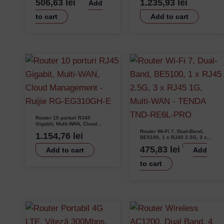
506,63
lei
1.235,93
lei
Add
RB912R-2nD-LTm&EC200A-EU
– Ruijie RG-EG310GH-P-E
to cart
Add to cart
Router 10 porturi RJ45
Gigabit, Multi-WAN, Cloud
Management – Ruijie RG-
Router Wi-Fi 7, Dual-Band,
1.154,76
lei
EG310GH-E
BE5100, 1 x RJ45 2.5G, 3 x
RJ45 1G, Multi-WAN – TENDA
475,83
lei
Add to cart
Add
TND-RE6L-PRO
to cart