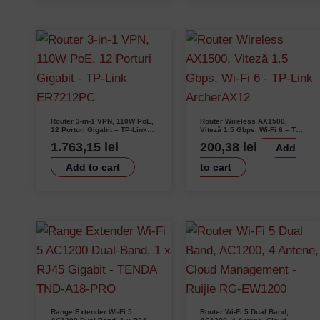
Router 3-in-1 VPN, 110W PoE,
Router Wireless AX1500,
12 Porturi Gigabit – TP-Link
Viteză 1.5 Gbps, Wi-Fi 6 – TP-
ER7212PC
Link ArcherAX12
1.763,15
lei
200,38
lei
Add
Username or Email Address
Add to cart
to cart
Password
Remember Me
Lost your password?
Range Extender Wi-Fi 5
Router Wi-Fi 5 Dual Band,