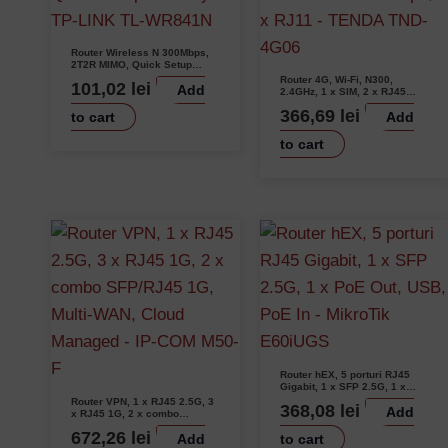
Router Wireless N 300Mbps,
2T2R MIMO, Quick Setup
Security – TP-LINK TL-
Router 4G, Wi-Fi, N300,
101,02
lei
Add
WR841N
2.4GHz, 1 x SIM, 2 x RJ45
10/100 Mbps, 1 x RJ11 –
366,69
lei
to cart
Add
TENDA TND-4G06
to cart
Router hEX, 5 porturi RJ45
Gigabit, 1 x SFP 2.5G, 1 x
PoE Out, USB, PoE In –
Router VPN, 1 x RJ45 2.5G, 3
368,08
lei
Add
MikroTik E60iUGS
x RJ45 1G, 2 x combo
SFP/RJ45 1G, Multi-WAN,
672,26
lei
Add
to cart
Cloud Managed – IP-COM