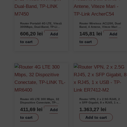
Router Portabil 4G LTE, Viteză
Router Wireless AC1200, Dual
300Mbps, Dual-Band, TP-LINK
Band, 4 Antene, Viteze Mari –
M7450
TP-Link ArcherC54
606,20
lei
145,81
lei
Add
Add
to cart
to cart
Router 4G LTE 300 Mbps, 32
Router VPN, 2 x 2.5G RJ45, 2
Dispozitive Conectate, TP-
x SFP Gigabit, 8 x RJ45, 1 x
LINK TL-MR6400
USB – TP-Link ER7412-M2
411,69
lei
1.363,27
lei
Add
to cart
Add to cart