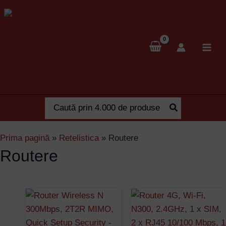
Skip
to
content
Search
for:
Prima pagină
»
Retelistica
»
Routere
Routere