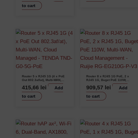
M50-F
to cart
Router 5 x RJ45 1G (4 x PoE
Router 8 x RJ45 1G PoE, 2 x
Out 802.3af/at), Multi-WAN,
RJ45 1G, Buget PoE 110W,
Cloud Managed – TENDA TND-
Multi-WAN, Cloud Management
415,66
lei
909,57
lei
Add
Add
G0-5G-PoE
– Ruijie RG-EG210G-P-V3
to cart
to cart