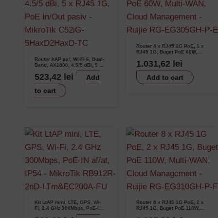
Router 4 x RJ45 1G PoE, 1 x
RJ45 1G, Buget PoE 60W,
Multi-WAN, Cloud Management
Router hAP ax², Wi-Fi 6, Dual-
1.031,62
lei
– Ruijie RG-EG305GH-P-E
Band, AX1800, 4.5/5 dBi, 5 x
RJ45 1G, PoE In/Out pasiv –
523,42
lei
Add
Add to cart
MikroTik C52iG-5HaxD2HaxD-
TC
to cart
Kit LtAP mini, LTE, GPS, Wi-
Router 8 x RJ45 1G PoE, 2 x
Fi, 2.4 GHz 300Mbps, PoE-IN
RJ45 1G, Buget PoE 110W,
af/at, IP54 – MikroTik
Multi-WAN, Cloud Management