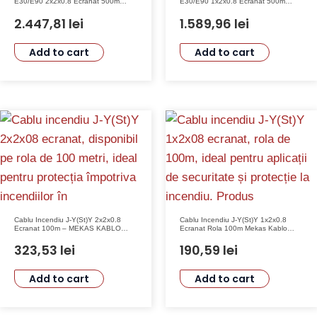
E30/E90 2x2x0.8 Ecranat 500m
E30/E90 1x2x0.8 Ecranat 500m
MEKAS KABLO MEK90-2x2x08-T
MEKAS KABLO MEK90-1x2x08-T
2.447,81
lei
1.589,96
lei
Add to cart
Add to cart
Cablu Incendiu J-Y(St)Y 2x2x0.8
Cablu Incendiu J-Y(St)Y 1x2x0.8
Ecranat 100m – MEKAS KABLO
Ecranat Rola 100m Mekas Kablo
MEK-2X2X08
MEK-1X2X08
323,53
lei
190,59
lei
Add to cart
Add to cart