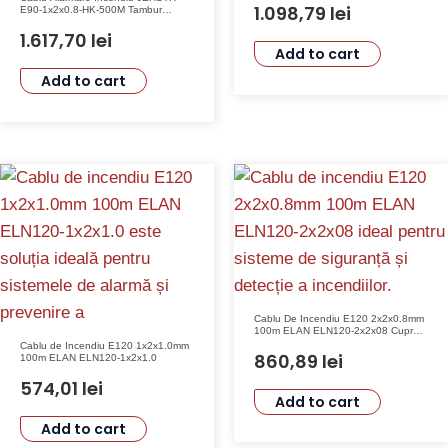
1.098,79
lei
E90-1x2x0.8-HK-500M Tambur
500m, 1 Pereche 2 Fire, Diametru
0.8mm, Temperatura Operare -30°C
1.617,70
lei
~ +90°C, Tensiune Max 300V
Add to cart
Add to cart
Cablu De Incendiu E120 2x2x0.8mm
100m ELAN ELN120-2x2x08 Cupru
Halogen Free EN50200
Cablu de Incendiu E120 1x2x1.0mm
860,89
lei
100m ELAN ELN120-1x2x1.0
574,01
lei
Add to cart
Add to cart