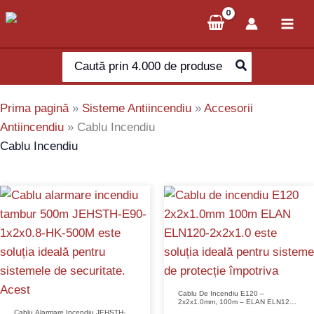
Skip
to
content
Search
for:
Prima pagină
»
Sisteme Antiincendiu
»
Accesorii
Antiincendiu
»
Cablu Incendiu
Cablu Incendiu
Cablu De Incendiu E120 –
2x2x1.0mm, 100m – ELAN ELN120-
2x2x1.0, Halogen Free, Cupru Litat
Cablu Alarmare Incendiu JEHSTH-