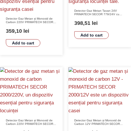
Detector Gaz Metan Tavan 24V
PRIMATECH SECOR 779/24V cu
Senzor Semiconductori și Alarmă
Detector Gaz Metan și Monoxid de
LED
398,51
lei
Carbon 220V PRIMATECH SECOR
1000/220V cu Senzor
Semiconductor SnO2
359,10
lei
Add to cart
Add to cart
Detector Gaz Metan și Monoxid de
Detector Gaz Metan și Monoxid de
Carbon 220V PRIMATECH SECOR
Carbon 12V PRIMATECH SECOR
2000/220V Senzor Semiconductor
2000/12V Senzor Semiconductor
Alarma Sonoră 85 dB
Sirena 85 dB Alarma Vizuală