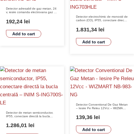
Detector adresabil de gaz metan, 24
v, iesire comanda electrovana gaz –
TELETEK SensoIRIS-GAS
Detector electrochimic de monoxid de
192,24
lei
carbon (CO), IP55, conectare directă
la bucla centrală – Inim S-
ING703HLE
1.831,34
lei
Add to cart
Add to cart
Detector Conventional De Gaz Metan
– Iesire Pe Releu 12Vcc – WIZMART
NB-983-NG
Detector de metan semiconductor,
139,36
lei
IP55, conectare directă la bucla
centrală – INIM S-ING700S-LE
1.286,01
lei
Add to cart