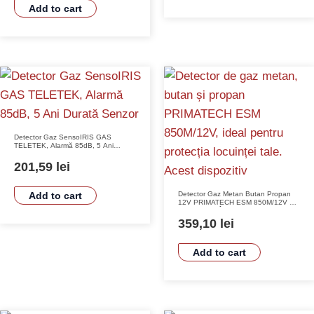
Add to cart
Detector Gaz SensoIRIS GAS
TELETEK, Alarmă 85dB, 5 Ani
Durată Senzor
201,59
lei
Detector Gaz Metan Butan Propan
Add to cart
12V PRIMATECH ESM 850M/12V –
Sensibilitate Înaltă, Montaj Tavan,
Semnalizare Acustică și Optică
359,10
lei
Add to cart