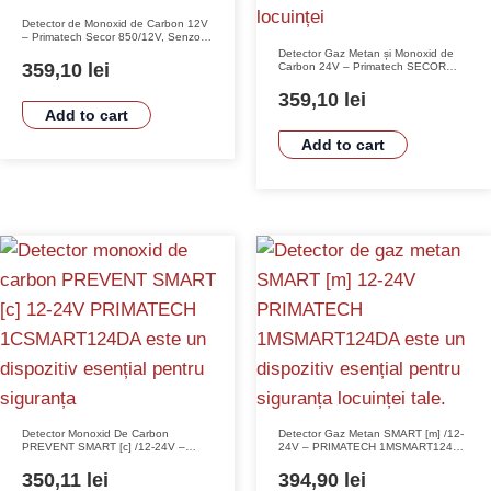
Detector de Monoxid de Carbon 12V
– Primatech Secor 850/12V, Senzor
Semiconductor, Alarmă Acustică și
Detector Gaz Metan și Monoxid de
Vizuală, Instalare Ușoară
359,10
lei
Carbon 24V – Primatech SECOR
1000/24V
359,10
lei
Add to cart
Add to cart
Detector Monoxid De Carbon
Detector Gaz Metan SMART [m] /12-
PREVENT SMART [c] /12-24V –
24V – PRIMATECH 1MSMART124DA
PRIMATECH 1CSMART124DA Cu
cu Senzor SnO2, Alarmă Sonoră 85
Senzor Electrochimic, Alarmă Sonoră
dB, IP42
350,11
lei
394,90
lei
85 dB, IP42