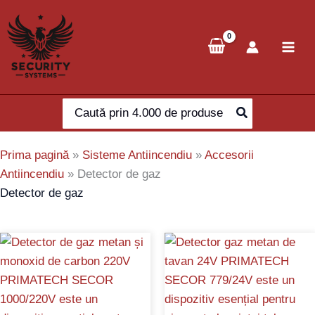
Skip
to
content
Search
for:
Prima pagină
»
Sisteme Antiincendiu
»
Accesorii
Antiincendiu
»
Detector de gaz
Detector de gaz