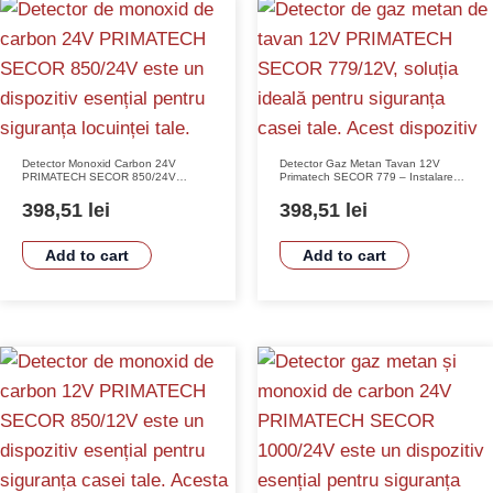
Detector Monoxid Carbon 24V
Detector Gaz Metan Tavan 12V
PRIMATECH SECOR 850/24V
Primatech SECOR 779 – Instalare
Senzor Semiconductor Alarma LED si
Ușoară și Compatibilitate Alarme
Piezo Instalare Usoara
398,51
lei
398,51
lei
Add to cart
Add to cart