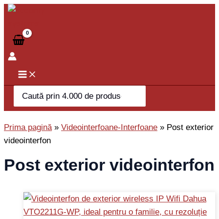
Skip
to
content
Search
for:
Prima pagină
»
Videointerfoane-Interfoane
»
Post exterior
videointerfon
Post exterior videointerfon