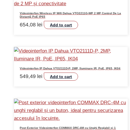
Videointerfon Wireless IP Wifi Dahua VTO2211G-WP 2 MP Control De La
Distanță PoE IP65
654,08
lei
Add to cart
Videointerfon IP Dahua VTO2111D-P, 2MP, Iluminare IR, PoE, IP65, IK04
549,49
lei
Add to cart
Post Exterior Videointerfon COMMAX DRC-4M cu Unghi Reglabil și 1