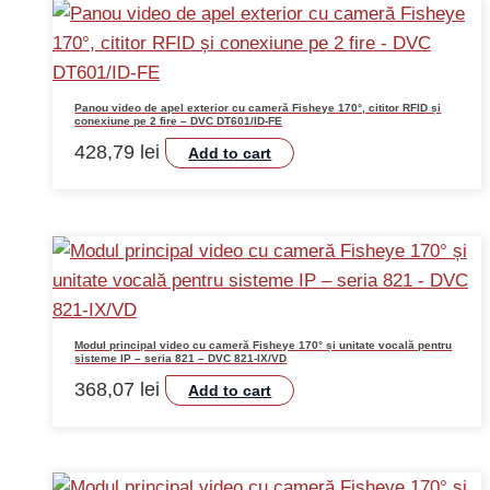
Panou video de apel exterior cu cameră Fisheye 170°, cititor RFID și
conexiune pe 2 fire – DVC DT601/ID-FE
428,79
lei
Add to cart
Modul principal video cu cameră Fisheye 170° și unitate vocală pentru
sisteme IP – seria 821 – DVC 821-IX/VD
368,07
lei
Add to cart