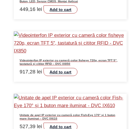
Buton, LED, Senzor CMOS, Montaj Aplicat
449,16
lei
Add to cart
Videointerfon IP exterior cu cameră color fisheye 720p, ecran TFT 5”,
tastatură și cititor RFID – DVC IX850
917,28
lei
Add to cart
Unitate de apel IP exterior cu cameră color Fish-Eye 170° și 1 buton
mare iluminat – DVC IX610
527,39
lei
Add to cart