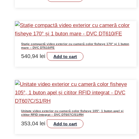
Stație compactă video exterior cu cameră color fisheye 170° și 1 buton
mare – DVC DT610/FE
540,94
lei
Add to cart
Unitate video exterior cu cameră color fisheye 105°, 1 buton apel și
cititor RFID integrat – DVC DT607C/S1/RH
353,04
lei
Add to cart