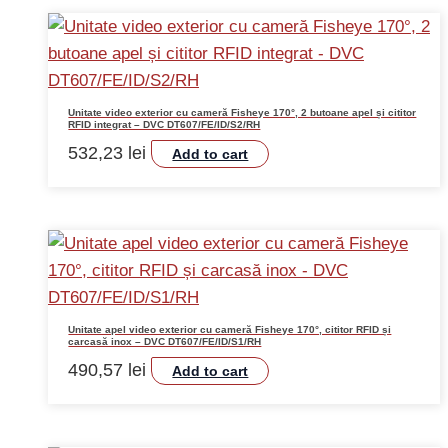
Unitate video exterior cu cameră Fisheye 170°, 2 butoane apel și cititor
RFID integrat – DVC DT607/FE/ID/S2/RH
532,23
lei
Add to cart
Unitate apel video exterior cu cameră Fisheye 170°, cititor RFID și
carcasă inox – DVC DT607/FE/ID/S1/RH
490,57
lei
Add to cart