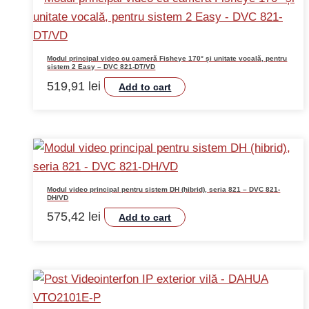
Modul principal video cu cameră Fisheye 170° și unitate vocală, pentru
sistem 2 Easy – DVC 821-DT/VD
519,91
lei
Add to cart
Modul video principal pentru sistem DH (hibrid), seria 821 – DVC 821-
DH/VD
575,42
lei
Add to cart