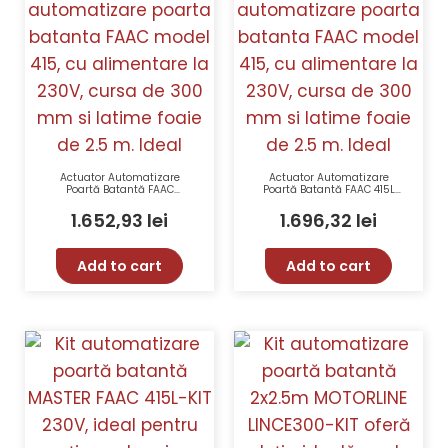
Actuator Automatizare
Actuator Automatizare
Poartă Batantă FAAC
Poartă Batantă FAAC 415L
ARM24V-415-1044151 24V
24V Cursa 400mm Lățime
300mm 2.5m
Foaie 3.0m
1.652,93
lei
1.696,32
lei
Add to cart
Add to cart