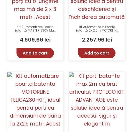
Kit Automatizare Poartă
Kit Automatizare Poartă
Batantă MASTER 230V Max.
Batantă 2×2.5m MOTORLINE
2 x 3 m FAAC 415L-KIT
LINCE300-KIT 250Kg
20mm/s
4.609,66
lei
2.257,96
lei
Add to cart
Add to cart