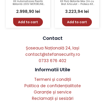
Kit Automatizare Poartă
Kit Porți Batante Max 2m cu
Bătantă 230V MOTORLINE
Brat Articulat – Proteco Kit
TELICA230-KIT 2×2.5m
Advantage
200kg
2.998,90
lei
3.223,94
lei
Add to cart
Add to cart
Contact
Șoseaua Națională 24, Iași
contact@stefansecurity.ro
0733 676 402
Informatii Utile
Termeni și condiții
Politica de confidențialitate
Garanție și service
Reclamații și sesizări