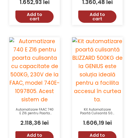
1.652,93
lei
1.360,48
lei
Add to
Add to
cart
cart
Automatizare FAAC 740
Kit Automatizare
E Z16 pentru Poarta
Poartă Culisantă 500
Culisanta 500KG, 230V,
Kg GENIUS
12m/min
BLIZZARD500-104014-
2.118,36
lei
1.606,19
lei
KIT, Lungime Max. 15 m,
Viteza 12 m/min, IP 44
Add to
Add to