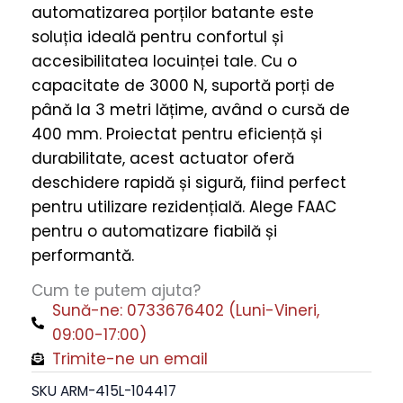
automatizarea porților batante este
104417,
soluția ideală pentru confortul și
230V,
accesibilitatea locuinței tale. Cu o
Cursa
capacitate de 3000 N, suportă porți de
400
până la 3 metri lățime, având o cursă de
mm,
400 mm. Proiectat pentru eficiență și
Lățime
durabilitate, acest actuator oferă
Foaie
deschidere rapidă și sigură, fiind perfect
3
pentru utilizare rezidențială. Alege FAAC
m,
pentru o automatizare fiabilă și
3000
performantă.
N
quantity
Cum te putem ajuta?
Sună-ne: 0733676402 (Luni-Vineri,
09:00-17:00)
Trimite-ne un email
SKU
ARM-415L-104417