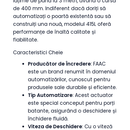
lățime de până la 3 metri, având o cursă
de 400 mm. Indiferent dacă doriți să
automatizați o poartă existentă sau să
construiți una nouă, modelul 415L oferă
performanțe de înaltă calitate și
fiabilitate.
Caracteristici Cheie
Producător de Încredere
: FAAC
este un brand renumit în domeniul
automatizărilor, cunoscut pentru
produsele sale durabile și eficiente.
Tip Automatizare
: Acest actuator
este special conceput pentru porți
batante, asigurând o deschidere și
închidere fluidă.
Viteza de Deschidere
: Cu o viteză