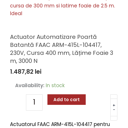
Actuator Automatizare Poartă
Batantă FAAC ARM-415L-104417,
230V, Cursa 400 mm, Lățime Foaie 3
m, 3000 N
1.487,82
lei
Actuator
Availability:
In stock
Automatizare
Poartă
Add to cart
Batantă
+
-
FAAC
ARM-
Actuatorul FAAC ARM-415L-104417 pentru
415L-