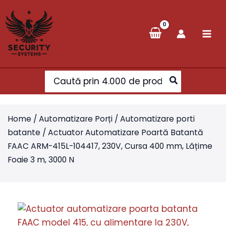
Skip
to
content
Search
for:
Home
/
Automatizare Porți
/
Automatizare porti
batante
/ Actuator Automatizare Poartă Batantă
FAAC ARM-415L-104417, 230V, Cursa 400 mm, Lățime
Foaie 3 m, 3000 N