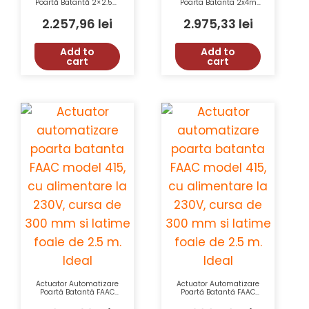
Poartă Batantă 2×2.5m
Poarta Batanta 2x4m
MOTORLINE LINCE300-
MOTORLINE LINCE600-
KIT 250Kg 20mm/s
24V-KIT Uz Intensiv
2.257,96
lei
2.975,33
lei
350Kg
Add to
Add to
cart
cart
Actuator Automatizare
Actuator Automatizare
Poartă Batantă FAAC
Poartă Batantă FAAC
ARM24V-415-1044151
ARM-415-104415 230V
24V 300mm 2.5m
300mm 2.5m