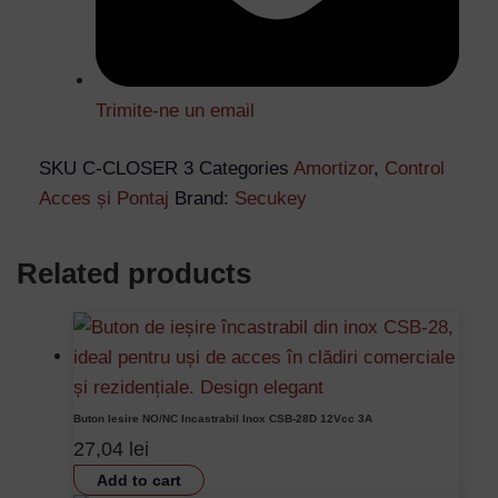
Trimite-ne un email
SKU
C-CLOSER 3
Categories
Amortizor
,
Control
Acces și Pontaj
Brand:
Secukey
Related products
Buton Iesire NO/NC Incastrabil Inox CSB-28D 12Vcc 3A
27,04
lei
Add to cart