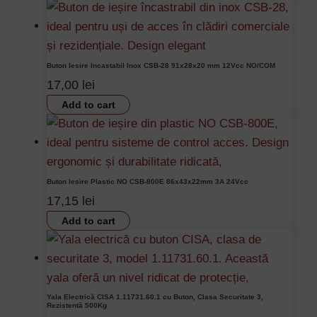
Buton Iesire Incastabil Inox CSB-28 91x28x20 mm 12Vcc NO/COM
17,00
lei
Add to cart
Buton Iesire Plastic NO CSB-800E 86x43x22mm 3A 24Vcc
17,15
lei
Add to cart
Yala Electrică CISA 1.11731.60.1 cu Buton, Clasa Securitate 3,
Rezistentă 500Kg