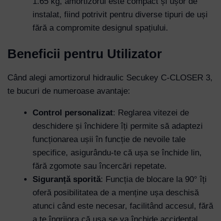
1.65 kg, amortizorul este compact și ușor de
instalat, fiind potrivit pentru diverse tipuri de uși
fără a compromite designul spațiului.
Beneficii pentru Utilizator
Când alegi amortizorul hidraulic Secukey C-CLOSER 3,
te bucuri de numeroase avantaje:
Control personalizat
: Reglarea vitezei de
deschidere și închidere îți permite să adaptezi
funcționarea ușii în funcție de nevoile tale
specifice, asigurându-te că ușa se închide lin,
fără zgomote sau încercări repetate.
Siguranță sporită
: Funcția de blocare la 90° îți
oferă posibilitatea de a menține ușa deschisă
atunci când este necesar, facilitând accesul, fără
a te îngrijora că ușa se va închide accidental.