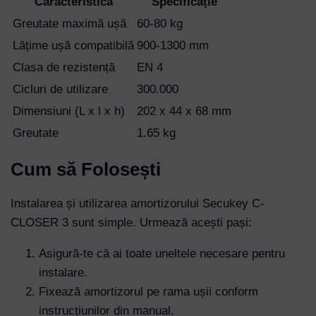
Caracteristică
Specificație
Password
Greutate maximă ușă
60-80 kg
Lățime ușă compatibilă
900-1300 mm
Clasa de rezistență
EN 4
Remember Me
Cicluri de utilizare
300.000
Dimensiuni (L x l x h)
202 x 44 x 68 mm
Lost your password?
Greutate
1.65 kg
Cum să Folosești
Instalarea și utilizarea amortizorului Secukey C-
CLOSER 3 sunt simple. Urmează acești pași:
Asigură-te că ai toate uneltele necesare pentru
instalare.
Fixează amortizorul pe rama ușii conform
instrucțiunilor din manual.