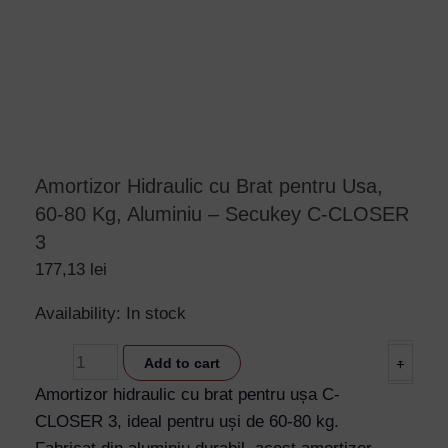
Amortizor Hidraulic cu Brat pentru Usa,
60-80 Kg, Aluminiu – Secukey C-CLOSER
3
177,13
lei
Amortizor
Availability:
In stock
Hidraulic
-
Add to cart
+
cu
Brat
Amortizor hidraulic cu brat pentru ușa C-
pentru
CLOSER 3, ideal pentru uși de 60-80 kg.
Usa,