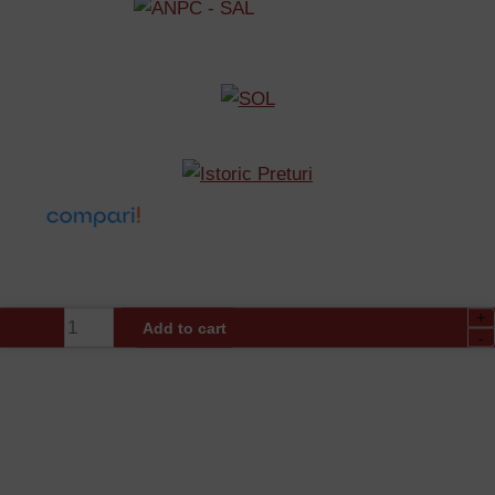
+
Amortizor
Add to cart
-
Hidraulic
cu
Brat
pentru
Usa,