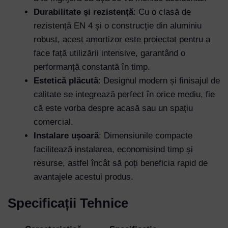
Durabilitate și rezistență
: Cu o clasă de
rezistență EN 4 și o construcție din aluminiu
robust, acest amortizor este proiectat pentru a
face față utilizării intensive, garantând o
performanță constantă în timp.
Estetică plăcută
: Designul modern și finisajul de
calitate se integrează perfect în orice mediu, fie
că este vorba despre acasă sau un spațiu
comercial.
Instalare ușoară
: Dimensiunile compacte
facilitează instalarea, economisind timp și
resurse, astfel încât să poți beneficia rapid de
avantajele acestui produs.
Specificații Tehnice
Username or Email Address