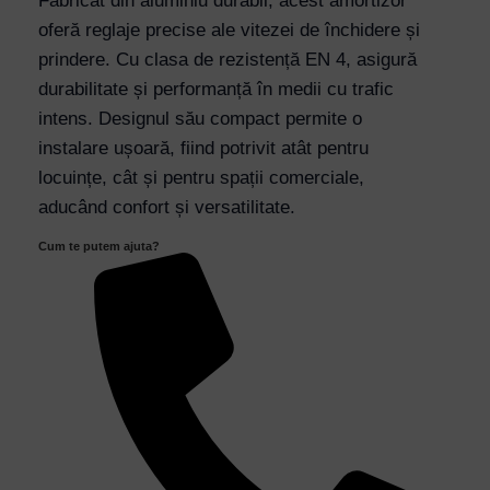
Fabricat din aluminiu durabil, acest amortizor
60-
oferă reglaje precise ale vitezei de închidere și
80
prindere. Cu clasa de rezistență EN 4, asigură
Kg,
durabilitate și performanță în medii cu trafic
Aluminiu
intens. Designul său compact permite o
-
instalare ușoară, fiind potrivit atât pentru
Secukey
locuințe, cât și pentru spații comerciale,
C-
aducând confort și versatilitate.
CLOSER
Cum te putem ajuta?
3
quantity