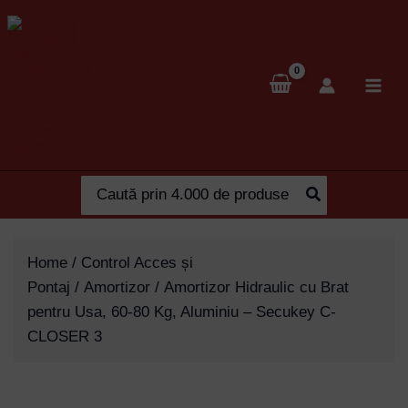
Skip
to
content
Search
for:
Home
/
Control Acces și
Pontaj
/
Amortizor
/ Amortizor Hidraulic cu Brat
pentru Usa, 60-80 Kg, Aluminiu – Secukey C-
CLOSER 3